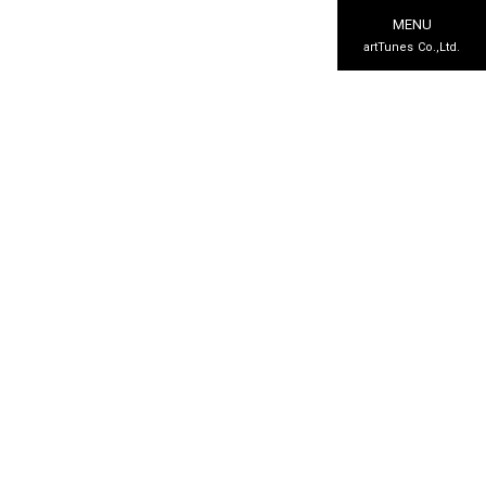
MENU
artTunes Co.,Ltd.