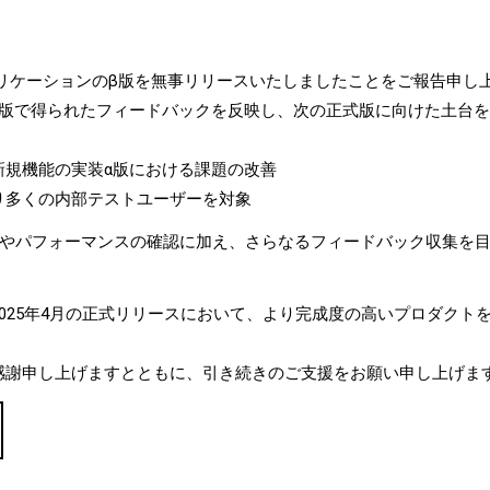
、アプリケーションのβ版を無事リリースいたしましたことをご報告申し
α版で得られたフィードバックを反映し、次の正式版に向けた土台
新規機能の実装α版における課題の改善
り多くの内部テストユーザーを対象
性やパフォーマンスの確認に加え、さらなるフィードバック収集を
025年4月の正式リリースにおいて、より完成度の高いプロダクト
感謝申し上げますとともに、引き続きのご支援をお願い申し上げま