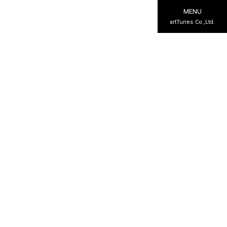
MENU
artTunes Co.,Ltd.