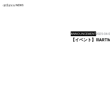
/
NEWS
ANNOUNCEMENT
2025-04-
【イベント】ⅢART