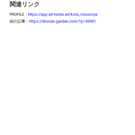
関連リンク
PROFILE：
https://app.art-tunes.art/kota_mizunoya
紹介記事：
https://shonan-garden.com/?p=45901