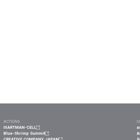
ACTIONS
C
IIIARTMAN-CELL
a
Blue-Shrimp Summit
A
CREATIVE COMPANY JAPAN