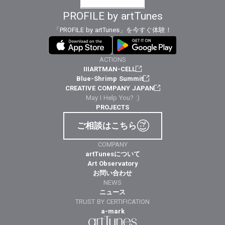
PROFILE by artTunes
「PROFILE by artTunes」を今すぐ体験！
ACTIONS
IIIARTMAN-CELL
Blue-Shrimp Summit
CREATIVE COMPANY JAPAN
May I Help You? :)
PROJECTS
ご相談はこちら
COMPANY
artTunesについて
Art Observatory
お問い合わせ
NEWS
ニュース
TRUST BY CERTIFICATION
a-mark